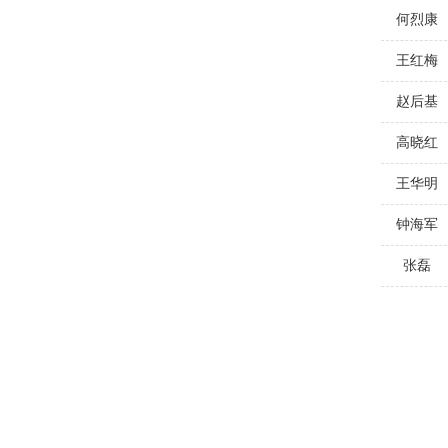
何烈康
王红梅
赵后基
高晓红
王华明
钟海军
张磊