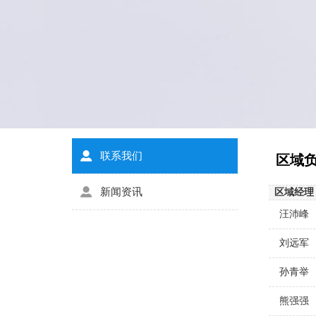
联系我们
区域
新闻资讯
区域经理
汪沛峰
刘远军
孙青举
熊强强